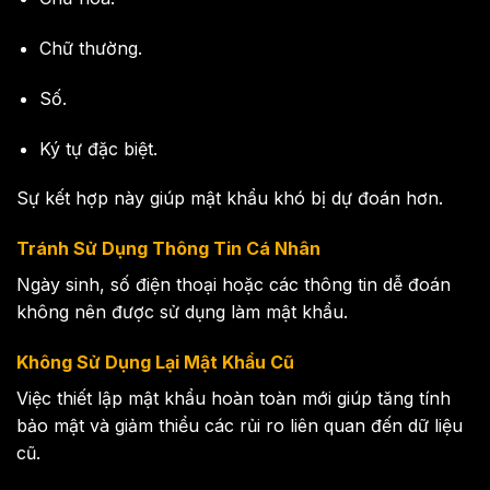
Chữ thường.
Số.
Ký tự đặc biệt.
Sự kết hợp này giúp mật khẩu khó bị dự đoán hơn.
Tránh Sử Dụng Thông Tin Cá Nhân
Ngày sinh, số điện thoại hoặc các thông tin dễ đoán
không nên được sử dụng làm mật khẩu.
Không Sử Dụng Lại Mật Khẩu Cũ
Việc thiết lập mật khẩu hoàn toàn mới giúp tăng tính
bảo mật và giảm thiểu các rủi ro liên quan đến dữ liệu
cũ.