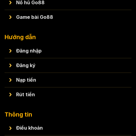
Nổ hũ Go88
Game bài Go88
Hướng dẫn
Đăng nhập
Đăng ký
Nạp tiền
Rút tiền
Thông tin
Điều khoản