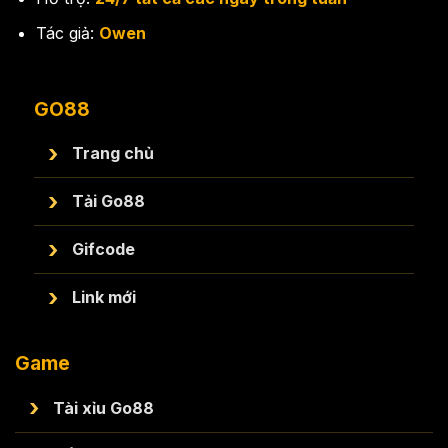
Tác giả:
Owen
GO88
Trang chủ
Tải Go88
Gifcode
Link mới
Game
Tài xỉu Go88