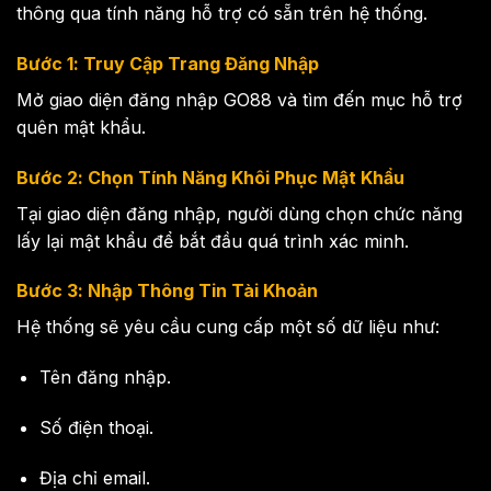
thông qua tính năng hỗ trợ có sẵn trên hệ thống.
Bước 1: Truy Cập Trang Đăng Nhập
Mở giao diện đăng nhập GO88 và tìm đến mục hỗ trợ
quên mật khẩu.
Bước 2: Chọn Tính Năng Khôi Phục Mật Khẩu
Tại giao diện đăng nhập, người dùng chọn chức năng
lấy lại mật khẩu để bắt đầu quá trình xác minh.
Bước 3: Nhập Thông Tin Tài Khoản
Hệ thống sẽ yêu cầu cung cấp một số dữ liệu như:
Tên đăng nhập.
Số điện thoại.
Địa chỉ email.