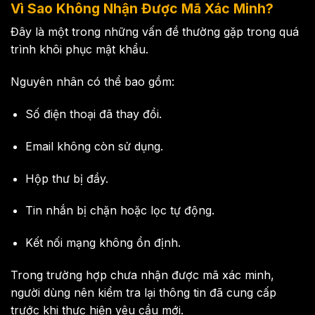
Vì Sao Không Nhận Được Mã Xác Minh?
Đây là một trong những vấn đề thường gặp trong quá
trình khôi phục mật khẩu.
Nguyên nhân có thể bao gồm:
Số điện thoại đã thay đổi.
Email không còn sử dụng.
Hộp thư bị đầy.
Tin nhắn bị chặn hoặc lọc tự động.
Kết nối mạng không ổn định.
Trong trường hợp chưa nhận được mã xác minh,
người dùng nên kiểm tra lại thông tin đã cung cấp
trước khi thực hiện yêu cầu mới.